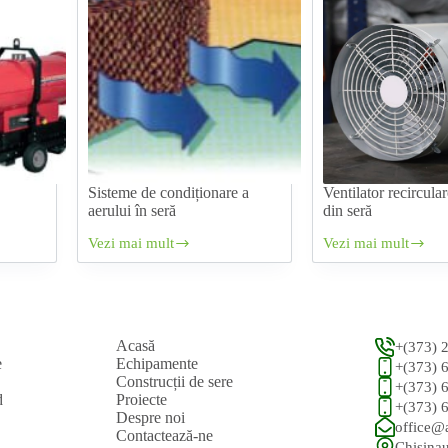
Sisteme de condiționare a
Ventilator recircular
aerului în seră
din seră
Vezi mai mult
Vezi mai mult
Sisteme
Ventilator
de
recirculare
condiționare
aerului
a
din
aerului
seră
în
Acasă
+(373) 
seră
e
Echipamente
+(373) 
Construcții de sere
+(373) 
d
Proiecte
+(373) 
Despre noi
office@
Contactează-ne
Chisinau