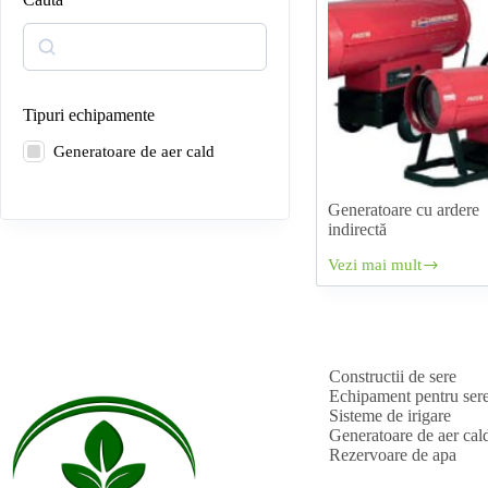
Search
Tipuri echipamente
Generatoare de aer cald
Generatoare cu ardere
indirectă
Vezi mai mult
Generatoare
cu
ardere
indirectă
Constructii de sere
Echipament pentru ser
Sisteme de irigare
Generatoare de aer cal
Rezervoare de apa