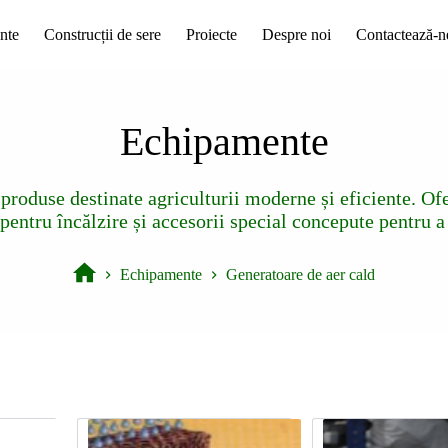
nte
Construcții de sere
Proiecte
Despre noi
Contactează-n
Echipamente
produse destinate agriculturii moderne și eficiente. Ofe
pentru încălzire și accesorii special concepute pentru 
Echipamente
Generatoare de aer cald
Prima
pagină