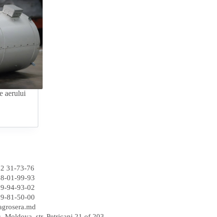
e aerului
22 31-73-76
68-01-99-93
69-94-93-02
69-81-50-00
agrosera.md
, Moldova, str. Petricani 21 of.203