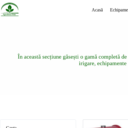
Sari
la
Acasă
Echipame
conținut
În această secțiune găsești o gamă completă de 
irigare, echipamente 
Cauta