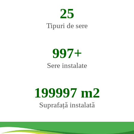
25
25
Tipuri de sere
1000+
1000+
Sere instalate
200000
200000 m2
m2
Suprafață instalată