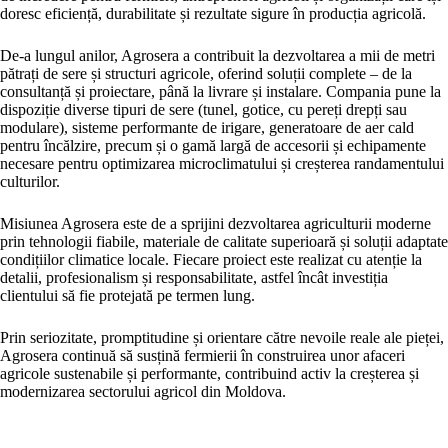
doresc eficiență, durabilitate și rezultate sigure în producția agricolă.
De-a lungul anilor, Agrosera a contribuit la dezvoltarea a mii de metri
pătrați de sere și structuri agricole, oferind soluții complete – de la
consultanță și proiectare, până la livrare și instalare. Compania pune la
dispoziție diverse tipuri de sere (tunel, gotice, cu pereți drepți sau
modulare), sisteme performante de irigare, generatoare de aer cald
pentru încălzire, precum și o gamă largă de accesorii și echipamente
necesare pentru optimizarea microclimatului și creșterea randamentului
culturilor.
Misiunea Agrosera este de a sprijini dezvoltarea agriculturii moderne
prin tehnologii fiabile, materiale de calitate superioară și soluții adaptate
condițiilor climatice locale. Fiecare proiect este realizat cu atenție la
detalii, profesionalism și responsabilitate, astfel încât investiția
clientului să fie protejată pe termen lung.
Prin seriozitate, promptitudine și orientare către nevoile reale ale pieței,
Agrosera continuă să susțină fermierii în construirea unor afaceri
agricole sustenabile și performante, contribuind activ la creșterea și
modernizarea sectorului agricol din Moldova.