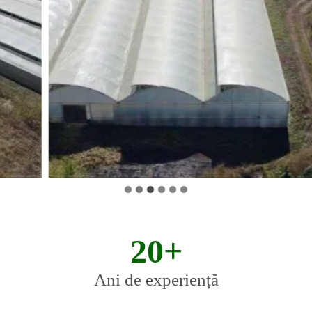
20+
20+
Ani de experiență