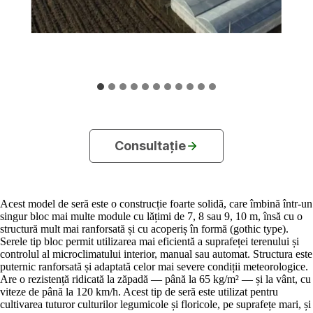
Consultație
Acest model de seră este o construcție foarte solidă, care îmbină într-un
singur bloc mai multe module cu lățimi de 7, 8 sau 9, 10 m, însă cu o
structură mult mai ranforsată și cu acoperiș în formă (gothic type).
Serele tip bloc permit utilizarea mai eficientă a suprafeței terenului și
controlul al microclimatului interior, manual sau automat. Structura este
puternic ranforsată și adaptată celor mai severe condiții meteorologice.
Are o rezistență ridicată la zăpadă — până la 65 kg/m² — și la vânt, cu
viteze de până la 120 km/h. Acest tip de seră este utilizat pentru
cultivarea tuturor culturilor legumicole și floricole, pe suprafețe mari, și