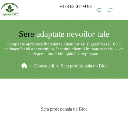
Sari
+373 68 01 99 93
la
conținut
Sere
adaptate nevoilor tale
Compania apreciază încrederea clienților săi și garantează 100%
calitatea înaltă a investițiilor, însoțind clientul în toate etapele — de
la alegerea modelului până la exploatare.
Constructii
Sera profesionala tip Bloc
Prima
pagină
Sera profesionala tip Bloc