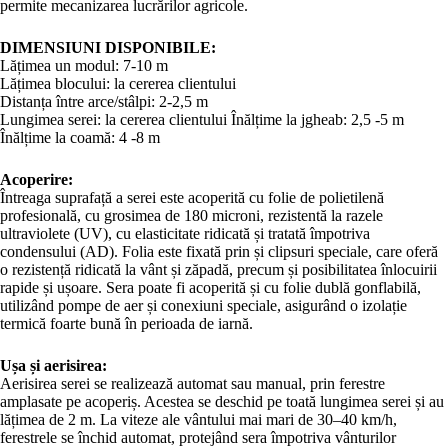
permite mecanizarea lucrărilor agricole.
DIMENSIUNI DISPONIBILE:
Lățimea un modul: 7-10 m
Lățimea blocului: la cererea clientului
Distanța între arce/stâlpi: 2-2,5 m
Lungimea serei: la cererea clientului Înălțime la jgheab: 2,5 -5 m
Înălțime la coamă: 4 -8 m
Acoperire:
Întreaga suprafață a serei este acoperită cu folie de polietilenă
profesională, cu grosimea de 180 microni, rezistentă la razele
ultraviolete (UV), cu elasticitate ridicată și tratată împotriva
condensului (AD). Folia este fixată prin și clipsuri speciale, care oferă
o rezistență ridicată la vânt și zăpadă, precum și posibilitatea înlocuirii
rapide și ușoare. Sera poate fi acoperită și cu folie dublă gonflabilă,
utilizând pompe de aer și conexiuni speciale, asigurând o izolație
termică foarte bună în perioada de iarnă.
Ușa și aerisirea:
Aerisirea serei se realizează automat sau manual, prin ferestre
amplasate pe acoperiș. Acestea se deschid pe toată lungimea serei și au
lățimea de 2 m. La viteze ale vântului mai mari de 30–40 km/h,
ferestrele se închid automat, protejând sera împotriva vânturilor